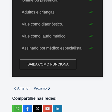
Online ou presencial.
Adultos e crianças.
Vale como diagnóstico.
Vale como laudo médico.
Assinado por médico especialista.
SAIBA COMO FUNCIONA
Artigo anterior: Autismo na vida adulta
Próximo artigo: A importância da conscientização
Anterior
Próximo
Compartilhe nas redes: